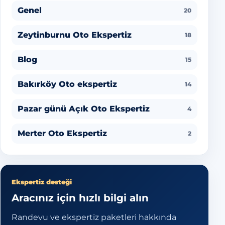
Genel
20
Zeytinburnu Oto Ekspertiz
18
Blog
15
Bakırköy Oto ekspertiz
14
Pazar günü Açık Oto Ekspertiz
4
Merter Oto Ekspertiz
2
Ekspertiz desteği
Aracınız için hızlı bilgi alın
Randevu ve ekspertiz paketleri hakkında