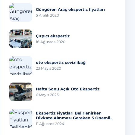
Güngören Araç ekspertiz fiyatları
5 Aralık 2020
Çırpıcı ekspertiz
18 Ağustos 2020
oto ekspertiz cevizlibağ
23 Mayıs 2020
Hafta Sonu Açık Oto Ekspertiz
6 Mayıs 2023
Ekspertiz Fiyatları Belirlenirken
Dikkate Alınması Gereken 5 Önemli
Faktör
11 Ağustos 2024