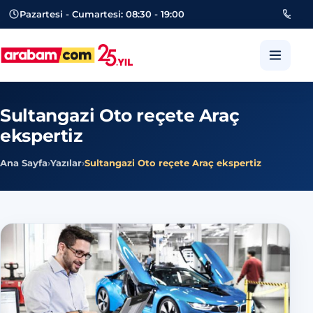
Pazartesi - Cumartesi: 08:30 - 19:00
053
arabam.com Güngören oto eksper
Sultangazi Oto reçete Araç
ekspertiz
Ana Sayfa
›
Yazılar
›
Sultangazi Oto reçete Araç ekspertiz