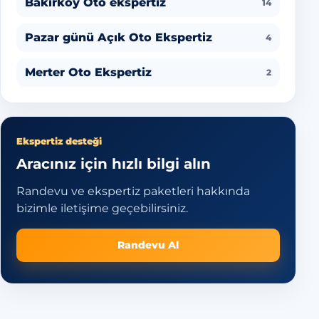
Bakırköy Oto ekspertiz
14
Pazar günü Açık Oto Ekspertiz
4
Merter Oto Ekspertiz
2
Ekspertiz desteği
Aracınız için hızlı bilgi alın
Randevu ve ekspertiz paketleri hakkında
bizimle iletişime geçebilirsiniz.
Randevu Al