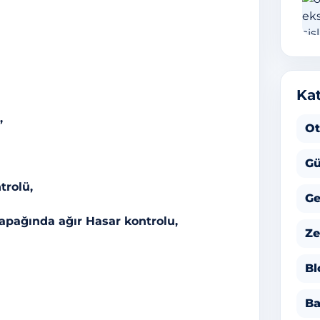
Kat
,
Ot
Gü
rolü,
Ge
Kapağında ağır Hasar kontrolu,
Ze
Bl
Ba