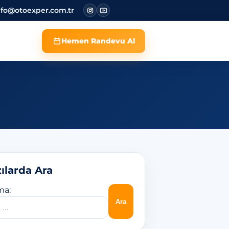
nfo@otoexper.com.tr
Hemen Randevu Al
ılarda Ara
ma: