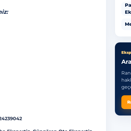
Pa
iz:
Ek
Me
Eksp
Ara
Ran
hakk
geçe
R
324239042