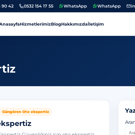
 90 42
0532 154 17 55
WhatsApp
WhatsApp
i
Anasayfa
Hizmetlerimiz
Blog
Hakkımızda
İletişim
tiz
tiz
Yaz
Güngören Oto ekspertiz
kspertiz
Ara
spertiz Güvenliğiniz için oto ekspertiz