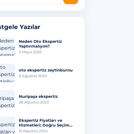
tgele Yazılar
Neden Oto Ekspertiz
Yaptırmalıyım?
3 Mayıs 2020
oto ekspertiz zeytinburnu
8 Ağustos 2020
Nuripaşa ekspertiz
28 Ağustos 2020
Ekspertiz Fiyatları ve
Hizmetleri: Doğru Seçim
İçin Bilmeniz Gereken Her
15 Ağustos 2024