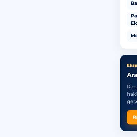
Ba
Pa
Ek
Me
Eksp
Ara
Ran
hakk
geçe
R