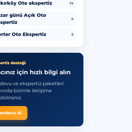
kırköy Oto ekspertiz
14
zar günü Açık Oto
4
spertiz
rter Oto Ekspertiz
2
ertiz desteği
cınız için hızlı bilgi alın
devu ve ekspertiz paketleri
ında bizimle iletişime
bilirsiniz.
andevu Al