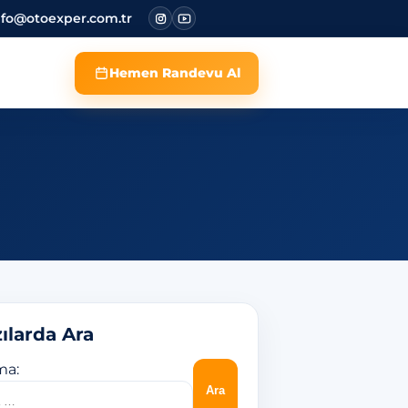
nfo@otoexper.com.tr
Hemen Randevu Al
ılarda Ara
ma: