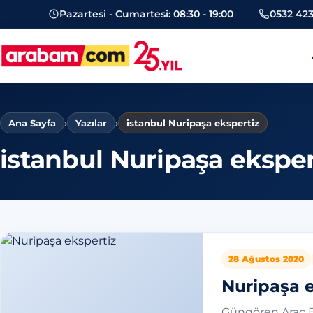
Pazartesi - Cumartesi: 08:30 - 19:00
0532 423
arabam.com Güngören oto eksper
Ana Sayfa
›
Yazılar
›
istanbul Nuripaşa ekspertiz
istanbul Nuripaşa eksper
28 Ağustos 2020
Nuripaşa e
Güngören Araç Ek