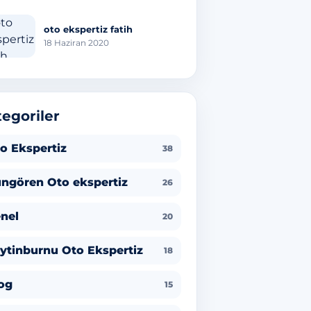
oto ekspertiz fatih
18 Haziran 2020
egoriler
o Ekspertiz
38
ngören Oto ekspertiz
26
nel
20
ytinburnu Oto Ekspertiz
18
og
15