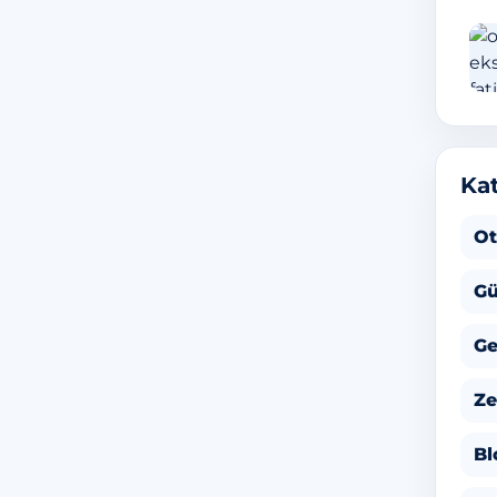
Kat
Ot
Gü
Ge
Ze
Bl