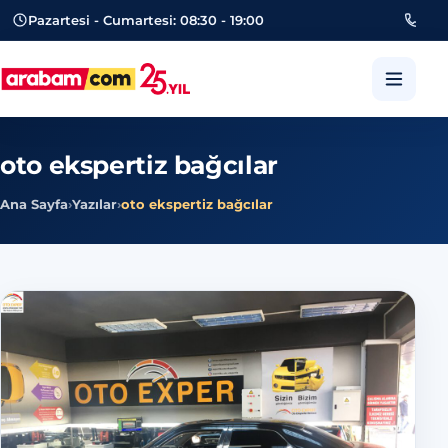
Pazartesi - Cumartesi: 08:30 - 19:00
053
arabam.com Güngören oto eksper
oto ekspertiz bağcılar
Ana Sayfa
›
Yazılar
›
oto ekspertiz bağcılar