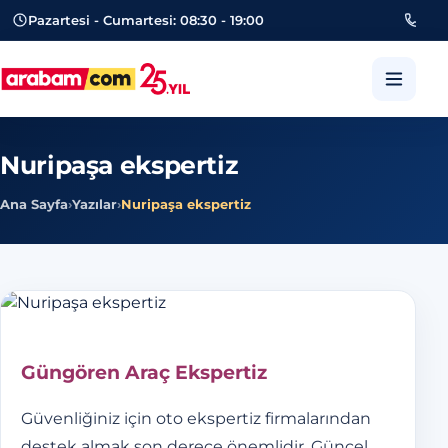
Pazartesi - Cumartesi: 08:30 - 19:00
053
arabam.com Güngören oto eksper
Nuripaşa ekspertiz
Ana Sayfa
›
Yazılar
›
Nuripaşa ekspertiz
Güngören Araç Ekspertiz
Güvenliğiniz için oto ekspertiz firmalarından
destek almak son derece önemlidir. Güncel