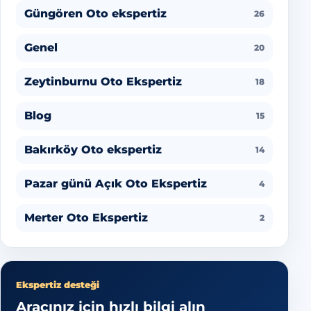
Güngören Oto ekspertiz
26
Genel
20
Zeytinburnu Oto Ekspertiz
18
Blog
15
Bakırköy Oto ekspertiz
14
Pazar günü Açık Oto Ekspertiz
4
Merter Oto Ekspertiz
2
Ekspertiz desteği
Aracınız için hızlı bilgi alın