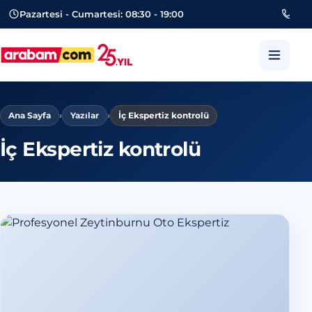
Pazartesi - Cumartesi: 08:30 - 19:00
053
arabam.com Güngören oto eksper
Ana Sayfa
›
Yazılar
›
İç Ekspertiz kontrolü
İç Ekspertiz kontrolü