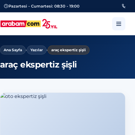
Pazartesi - Cumartesi: 08:30 - 19:00
053
arabam.com Güngören oto eksper
Ana Sayfa
›
Yazılar
›
araç ekspertiz şişli
araç ekspertiz şişli