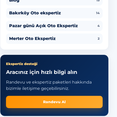
Blog
15
Bakırköy Oto ekspertiz
14
Pazar günü Açık Oto Ekspertiz
4
Merter Oto Ekspertiz
2
Ekspertiz desteği
Aracınız için hızlı bilgi alın
Randevu ve ekspertiz paketleri hakkında
bizimle iletişime geçebilirsiniz.
Randevu Al