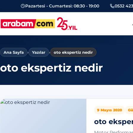
Pazartesi - Cumartesi: 08:30 - 19:00
0532 423
arabam.com Güngören oto eksper
Ana Sayfa
›
Yazılar
›
oto ekspertiz nedir
oto ekspertiz nedir
9 Mayıs 2020
Gü
oto eksper
Motor Performan