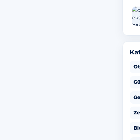
Kat
Ot
Gü
Ge
Ze
Bl