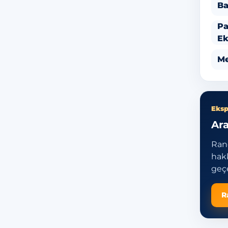
Ba
Pa
Ek
Me
Eksp
Ara
Ran
hakk
geçe
R