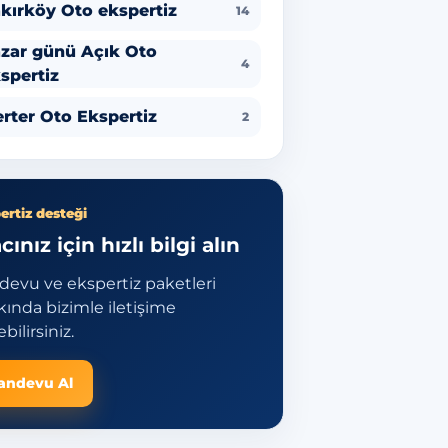
kırköy Oto ekspertiz
14
zar günü Açık Oto
4
spertiz
rter Oto Ekspertiz
2
ertiz desteği
cınız için hızlı bilgi alın
devu ve ekspertiz paketleri
ında bizimle iletişime
bilirsiniz.
andevu Al