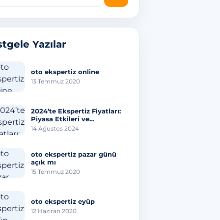
tgele Yazılar
oto ekspertiz online
13 Temmuz 2020
2024’te Ekspertiz Fiyatları:
Piyasa Etkileri ve
Tahminler
14 Ağustos 2024
oto ekspertiz pazar günü
açık mı
15 Temmuz 2020
oto ekspertiz eyüp
12 Haziran 2020