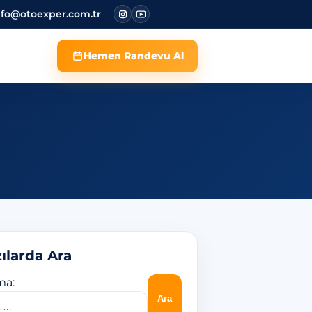
nfo@otoexper.com.tr
Hemen Randevu Al
ılarda Ara
ma: