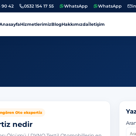
 90 42
0532 154 17 55
WhatsApp
WhatsApp
i
Anasayfa
Hizmetlerimiz
Blog
Hakkımızda
İletişim
tiz
Yaz
ngören Oto ekspertiz
tiz nedir
Ara
sı Ölçümü ( DYNO Testi) Otomobillerin en