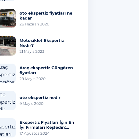
oto ekspertiz fiyatları ne
kadar
26 Haziran 2020
Motosiklet Ekspertiz
Nedir?
21 Mayıs 2023
Araç ekspertiz Güngören
fiyatları
29 Mayıs 2020
oto ekspertiz nedir
9 Mayıs 2020
Ekspertiz Fiyatları İçin En
İyi Firmaları Keşfedin:
Hangisi Sizi Üzer?
17 Ağustos 2024