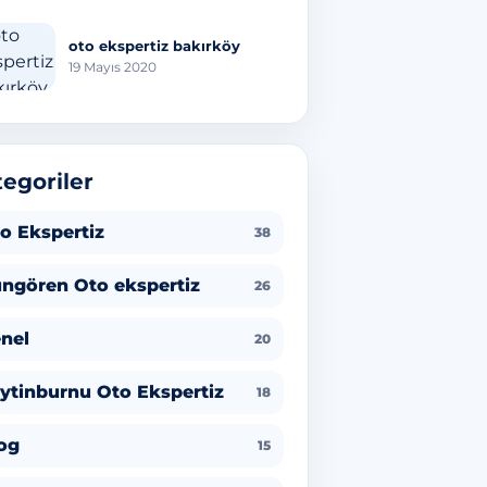
oto ekspertiz bakırköy
19 Mayıs 2020
egoriler
o Ekspertiz
38
ngören Oto ekspertiz
26
nel
20
ytinburnu Oto Ekspertiz
18
og
15