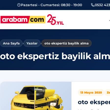
Pazartesi - Cumartesi: 08:30 - 19:00
0532 423
arabam.com Güngören oto eksper
Ana Sayfa
›
Yazılar
›
oto ekspertiz bayilik alma
oto ekspertiz bayilik al
13 Mayıs 2020
Z
oto eksper