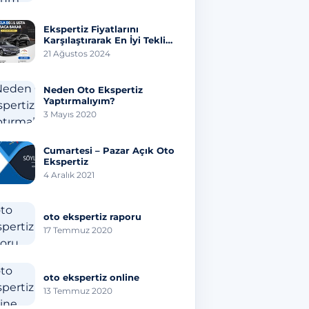
Ekspertiz Fiyatlarını
Karşılaştırarak En İyi Teklifi
Bulmanın Yolları
21 Ağustos 2024
Neden Oto Ekspertiz
Yaptırmalıyım?
3 Mayıs 2020
Cumartesi – Pazar Açık Oto
Ekspertiz
4 Aralık 2021
oto ekspertiz raporu
17 Temmuz 2020
oto ekspertiz online
13 Temmuz 2020