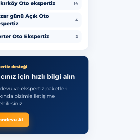
kırköy Oto ekspertiz
14
zar günü Açık Oto
4
spertiz
rter Oto Ekspertiz
2
ertiz desteği
cınız için hızlı bilgi alın
devu ve ekspertiz paketleri
ında bizimle iletişime
bilirsiniz.
andevu Al