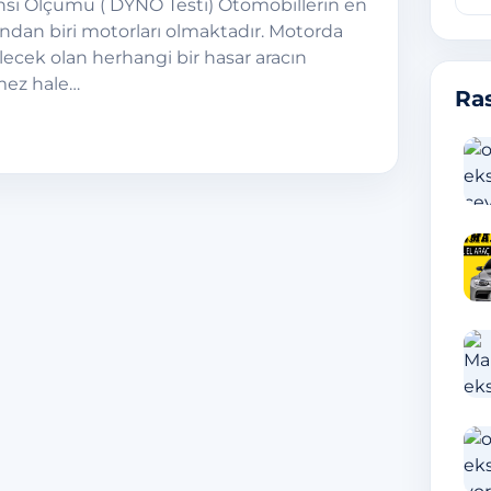
sı Ölçümü ( DYNO Testi) Otomobillerin en
ndan biri motorları olmaktadır. Motorda
ecek olan herhangi bir hasar aracın
ez hale…
Ras