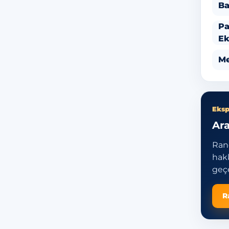
Ba
Pa
Ek
Me
Eksp
Ara
Ran
hakk
geçe
R