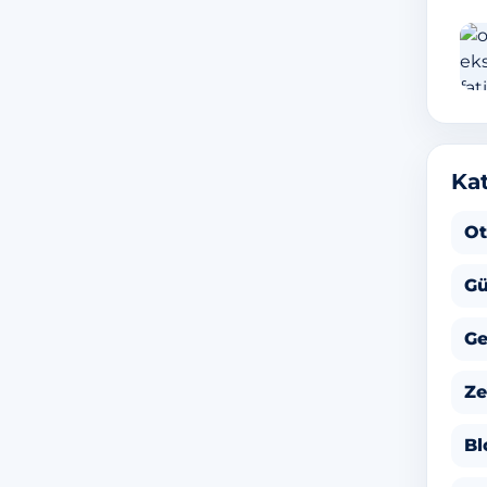
Kat
Ot
Gü
Ge
Ze
Bl