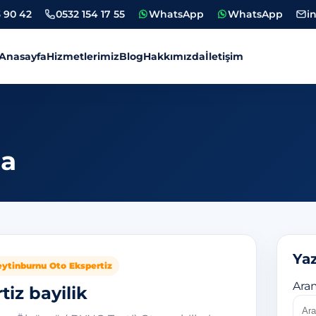
 90 42
0532 154 17 55
WhatsApp
WhatsApp
i
Anasayfa
Hizmetlerimiz
Blog
Hakkımızda
İletişim
tiz
ma
Yaz
eytinburnu Oto Ekspertiz
Ara
tiz bayilik