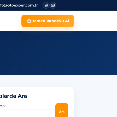
nfo@otoexper.com.tr
Hemen Randevu Al
ılarda Ara
ma: