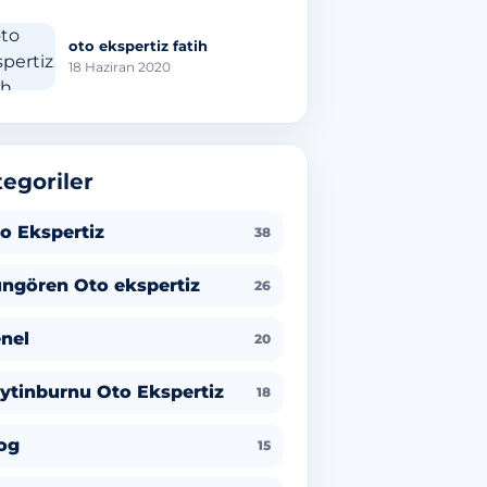
oto ekspertiz fatih
18 Haziran 2020
egoriler
o Ekspertiz
38
ngören Oto ekspertiz
26
nel
20
ytinburnu Oto Ekspertiz
18
og
15