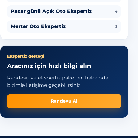
Pazar günü Açık Oto Ekspertiz
4
Merter Oto Ekspertiz
2
Ekspertiz desteği
Aracınız için hızlı bilgi alın
Randevu ve ekspertiz paketleri hakkında
bizimle iletişime geçebilirsiniz.
Randevu Al