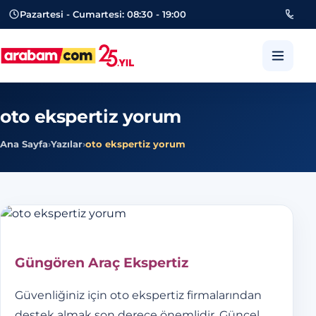
Pazartesi - Cumartesi: 08:30 - 19:00
053
arabam.com Güngören oto eksper
oto ekspertiz yorum
Ana Sayfa
›
Yazılar
›
oto ekspertiz yorum
Güngören Araç Ekspertiz
Güvenliğiniz için oto ekspertiz firmalarından
destek almak son derece önemlidir. Güncel