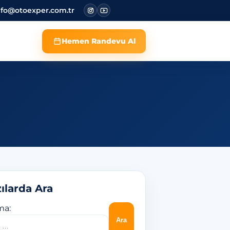
nfo@otoexper.com.tr
Hemen Randevu Al
ılarda Ara
ma: