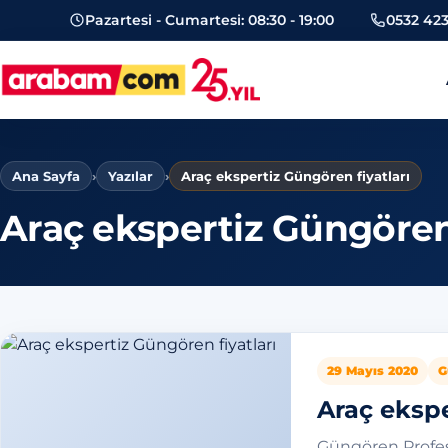
Pazartesi - Cumartesi: 08:30 - 19:00
0532 423
arabam.com Güngören oto eksper
Ana Sayfa
›
Yazılar
›
Araç ekspertiz Güngören fiyatları
Araç ekspertiz Güngören 
29 Mayıs 2020
G
Araç ekspe
Güngören Profes