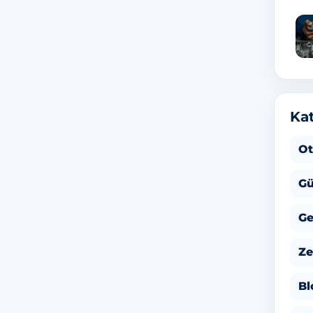
Kat
Ot
Gü
Ge
Ze
Bl