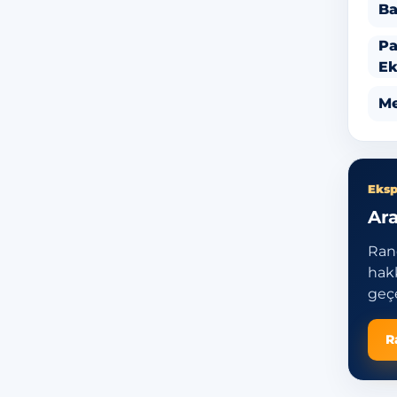
Ba
Pa
Ek
Me
Eksp
Ara
Ran
hakk
geçe
R