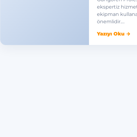
ekspertiz hizmet
ekipman kullana
önemlidir.…
Yazıyı Oku →