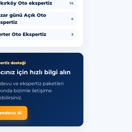
kırköy Oto ekspertiz
14
zar günü Açık Oto
4
spertiz
rter Oto Ekspertiz
2
ertiz desteği
cınız için hızlı bilgi alın
devu ve ekspertiz paketleri
ında bizimle iletişime
bilirsiniz.
andevu Al