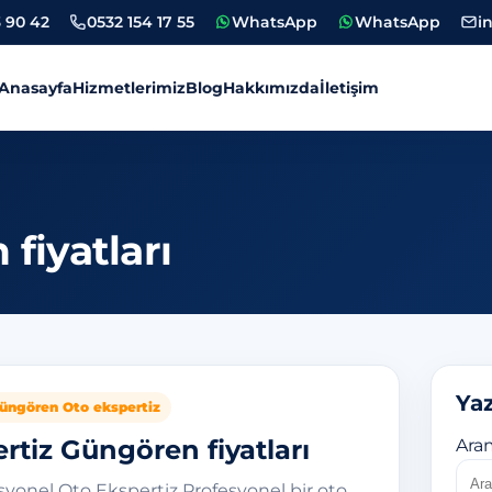
 90 42
0532 154 17 55
WhatsApp
WhatsApp
i
Anasayfa
Hizmetlerimiz
Blog
Hakkımızda
İletişim
tiz
fiyatları
Yaz
üngören Oto ekspertiz
rtiz Güngören fiyatları
Ara
yonel Oto Ekspertiz Profesyonel bir oto