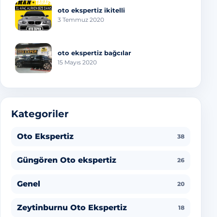
oto ekspertiz ikitelli
3 Temmuz 2020
oto ekspertiz bağcılar
15 Mayıs 2020
Kategoriler
Oto Ekspertiz
38
Güngören Oto ekspertiz
26
Genel
20
Zeytinburnu Oto Ekspertiz
18