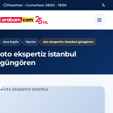
Pazartesi - Cumartesi: 08:30 - 19:00
053
arabam.com Güngören oto eksper
Ana Sayfa
›
Yazılar
›
oto ekspertiz istanbul güngören
oto ekspertiz istanbul
güngören