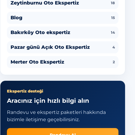
Zeytinburnu Oto Ekspertiz
18
Blog
15
Bakırköy Oto ekspertiz
14
Pazar günü Açık Oto Ekspertiz
4
Merter Oto Ekspertiz
2
Ekspertiz desteği
Aracınız için hızlı bilgi alın
Randevu ve ekspertiz paketleri hakkında
bizimle iletişime geçebilirsiniz.