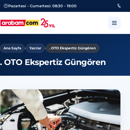
Pazartesi - Cumartesi: 08:30 - 19:00
053
arabam.com Güngören oto eksper
Ana Sayfa
›
Yazılar
›
. OTO Ekspertiz Güngören
. OTO Ekspertiz Güngören