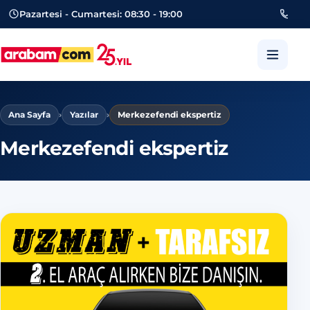
Pazartesi - Cumartesi: 08:30 - 19:00
053
arabam.com Güngören oto eksper
Ana Sayfa
›
Yazılar
›
Merkezefendi ekspertiz
Merkezefendi ekspertiz