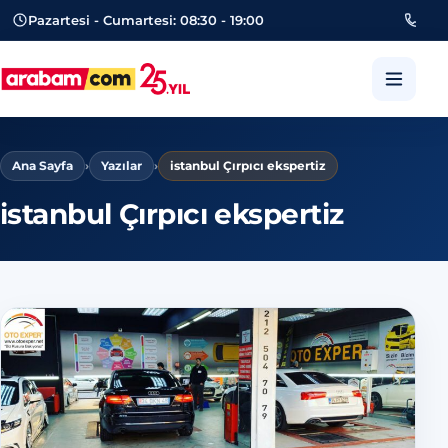
Pazartesi - Cumartesi: 08:30 - 19:00
053
arabam.com Güngören oto eksper
Ana Sayfa
›
Yazılar
›
istanbul Çırpıcı ekspertiz
istanbul Çırpıcı ekspertiz