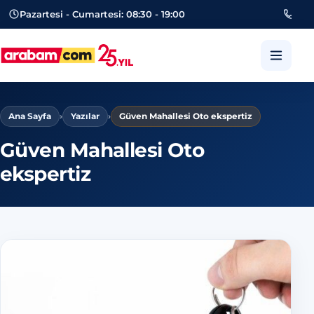
Pazartesi - Cumartesi: 08:30 - 19:00
053
arabam.com Güngören oto eksper
Ana Sayfa
›
Yazılar
›
Güven Mahallesi Oto ekspertiz
Güven Mahallesi Oto
ekspertiz