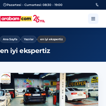
Pazartesi - Cumartesi: 08:30 - 19:00
053
arabam.com Güngören oto eksper
Ana Sayfa
›
Yazılar
›
en iyi ekspertiz
en iyi ekspertiz