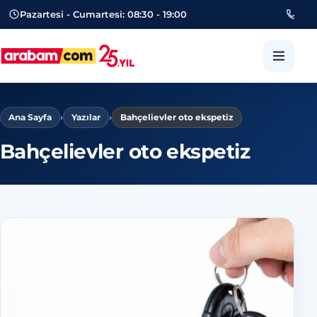
Pazartesi - Cumartesi: 08:30 - 19:00
053
arabam.com Güngören oto eksper
Ana Sayfa
›
Yazılar
›
Bahçelievler oto ekspetiz
Bahçelievler oto ekspetiz