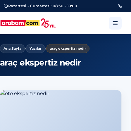
Pazartesi - Cumartesi: 08:30 - 19:00
053
arabam.com Güngören oto eksper
Ana Sayfa
›
Yazılar
›
araç ekspertiz nedir
araç ekspertiz nedir