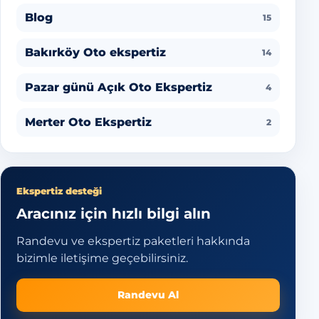
Blog
15
Bakırköy Oto ekspertiz
14
Pazar günü Açık Oto Ekspertiz
4
Merter Oto Ekspertiz
2
Ekspertiz desteği
Aracınız için hızlı bilgi alın
Randevu ve ekspertiz paketleri hakkında
bizimle iletişime geçebilirsiniz.
Randevu Al