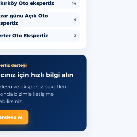
kırköy Oto ekspertiz
14
zar günü Açık Oto
4
spertiz
rter Oto Ekspertiz
2
ertiz desteği
cınız için hızlı bilgi alın
devu ve ekspertiz paketleri
ında bizimle iletişime
bilirsiniz.
andevu Al