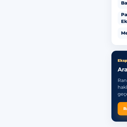
Ba
Pa
Ek
Me
Eksp
Ara
Ran
hakk
geçe
R