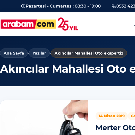
Pazartesi - Cumartesi: 08:30 - 19:00
0532 423
arabam.com Güngören oto eksper
Ana Sayfa
›
Yazılar
›
Akıncılar Mahallesi Oto ekspertiz
Akıncılar Mahallesi Oto 
14 Nisan 2019
G
Merter Oto