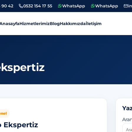
 90 42
0532 154 17 55
WhatsApp
WhatsApp
i
Anasayfa
Hizmetlerimiz
Blog
Hakkımızda
İletişim
tiz
ekspertiz
Yaz
enel
Ara
 Ekspertiz