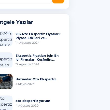
tgele Yazılar
2024’te Ekspertiz Fiyatları:
Piyasa Etkileri ve
Tahminler
14 Ağustos 2024
Ekspertiz Fiyatları İçin En
İyi Firmaları Keşfedin:
Hangisi Sizi Üzer?
17 Ağustos 2024
Haznedar Oto Ekspertiz
4 Mayıs 2023
oto ekspertiz yorum
4 Ağustos 2020