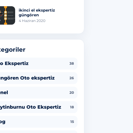
ikinci el ekspertiz
güngören
4 Haziran 2020
egoriler
o Ekspertiz
38
ngören Oto ekspertiz
26
nel
20
ytinburnu Oto Ekspertiz
18
og
15