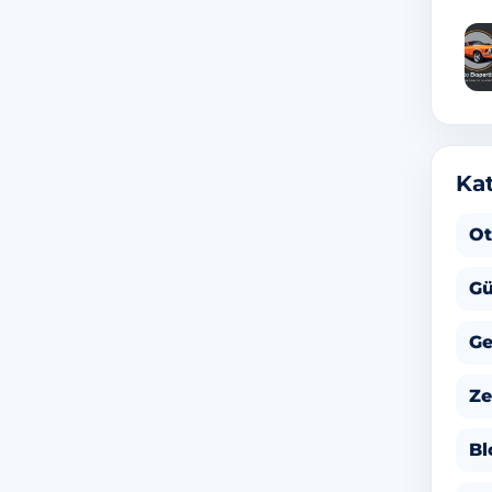
Kat
Ot
Gü
Ge
Ze
Bl