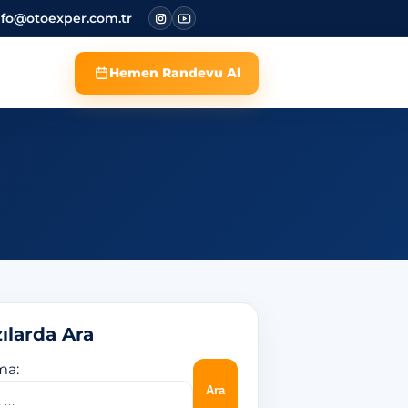
nfo@otoexper.com.tr
Hemen Randevu Al
ılarda Ara
ma: