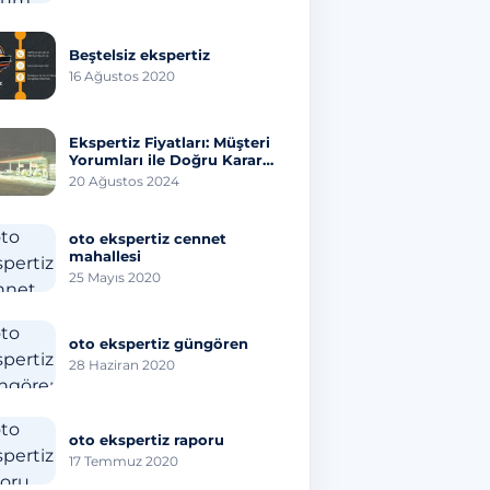
Beştelsiz ekspertiz
16 Ağustos 2020
Ekspertiz Fiyatları: Müşteri
Yorumları ile Doğru Karar
Vermenin Yolları
20 Ağustos 2024
oto ekspertiz cennet
mahallesi
25 Mayıs 2020
oto ekspertiz güngören
28 Haziran 2020
oto ekspertiz raporu
17 Temmuz 2020