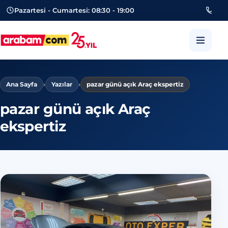
Pazartesi - Cumartesi: 08:30 - 19:00
053
arabam.com Güngören oto eksper
Ana Sayfa
›
Yazılar
›
pazar günü açık Araç ekspertiz
pazar günü açık Araç
ekspertiz