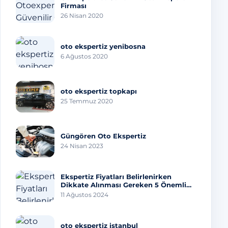
Firması
26 Nisan 2020
oto ekspertiz yenibosna
6 Ağustos 2020
oto ekspertiz topkapı
25 Temmuz 2020
Güngören Oto Ekspertiz
24 Nisan 2023
Ekspertiz Fiyatları Belirlenirken
Dikkate Alınması Gereken 5 Önemli
Faktör
11 Ağustos 2024
oto ekspertiz istanbul