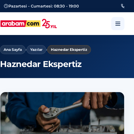
Pazartesi - Cumartesi: 08:30 - 19:00
053
arabam.com Güngören oto eksper
Ana Sayfa
›
Yazılar
›
Haznedar Ekspertiz
Haznedar Ekspertiz