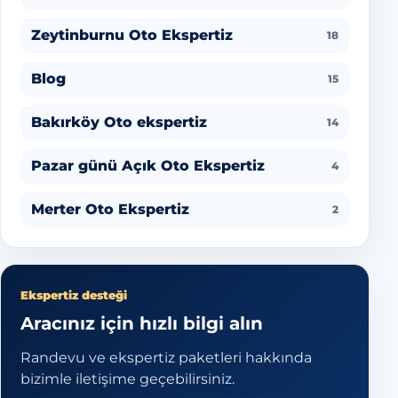
Zeytinburnu Oto Ekspertiz
18
Blog
15
Bakırköy Oto ekspertiz
14
Pazar günü Açık Oto Ekspertiz
4
Merter Oto Ekspertiz
2
Ekspertiz desteği
Aracınız için hızlı bilgi alın
Randevu ve ekspertiz paketleri hakkında
bizimle iletişime geçebilirsiniz.