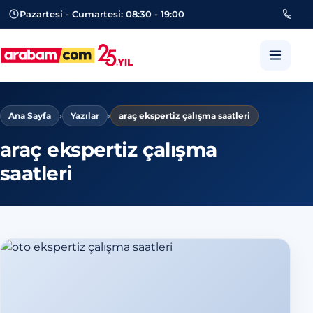
Pazartesi - Cumartesi: 08:30 - 19:00
053
arabam.com Güngören oto eksper
Ana Sayfa
›
Yazılar
›
araç ekspertiz çalışma saatleri
araç ekspertiz çalışma
saatleri