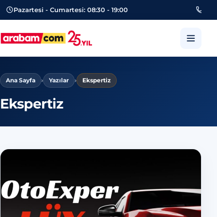
Pazartesi - Cumartesi: 08:30 - 19:00
053
arabam.com Güngören oto eksper
Ana Sayfa
›
Yazılar
›
Ekspertiz
Ekspertiz