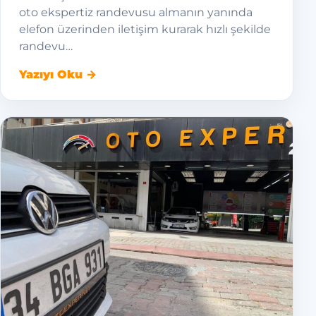
oto ekspertiz randevusu almanın yanında
elefon üzerinden iletişim kurarak hızlı şekilde
randevu…
Yazıyı Oku →